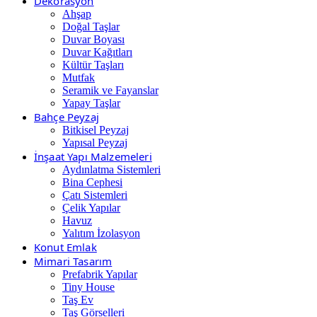
Dekorasyon
Ahşap
Doğal Taşlar
Duvar Boyası
Duvar Kağıtları
Kültür Taşları
Mutfak
Seramik ve Fayanslar
Yapay Taşlar
Bahçe Peyzaj
Bitkisel Peyzaj
Yapısal Peyzaj
İnşaat Yapı Malzemeleri
Aydınlatma Sistemleri
Bina Cephesi
Çatı Sistemleri
Çelik Yapılar
Havuz
Yalıtım İzolasyon
Konut Emlak
Mimari Tasarım
Prefabrik Yapılar
Tiny House
Taş Ev
Taş Görselleri