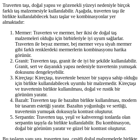
Traverten taşı, doğal yapısı ve gözenekli yüzeyi nedeniyle birçok
farklı taş malzemesiyle kullanılabilir. Aşağıda, traverten taşı ile
birlikte kullanılabilecek bazı taşlar ve kombinasyonlar yer
almaktadır:
Mermer: Traverten ve mermer, her ikisi de doğal taş
malzemeleri olduğu için birbirleriyle iyi uyum sağlarlar.
Traverten ile beyaz mermer, bej mermer veya siyah mermer
gibi farklı renklerdeki mermerlerin kombinasyonu harika
görünür.
Granit: Traverten taşı, granit ile de iyi bir şekilde kullanılabilir.
Granit, sert ve dayanıklı yapısı nedeniyle travertenin yumuşak
dokusunu dengeleyebilir.
Kireçtaşı: Kireçtaşı, travertenle benzer bir yapıya sahip olduğu
için birlikte kullanılabilecek uyumlu bir malzemedir. Kireçtaşı
ve travertenin birlikte kullanılması, doğal ve rustik bir
görünüm yaratır.
Bazalt: Traverten taşı ile bazaltın birlikte kullanılması, modern
bir tasarım estetiği yaratır. Bazaltın yoğunluğu ve sertliği,
travertenin yumuşak dokusuyla kontrast oluşturur.
Serpantin: Traverten taşı, yeşil ve kahverengi tonlarda olan
serpantin taşıyla da birlikte kullanılabilir. Bu kombinasyon,
doğal bir görünüm yaratır ve güzel bir kontrast oluşturur.
Bu taşların yanı sıra, traverten taşı, çeşitli doğal malzemelerle birlikte