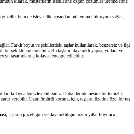
ı mümkün kılarak, müşterilerin isteklerine özgün çözümler üretmelerine
em güzellik hem de işlevsellik açısından mükemmel bir uyum sağlar,
lar. Farklı boyut ve şekillerdeki taşlar kullanılarak, benzersiz ve ilgi
i bir şekilde kullanılabilir. Bu taşların dayanıklı yapısı, yollara ve
eyzaj tasarımlarına kolayca entegre edilebilir.
ıları kolayca temizleyebilirsiniz. Daha derinlemesine bir temizlik
e zarar verebilir. Uzun ömürlü koruma için, taşların üzerine özel bir taş
, taşların güzelliğini ve dayanıklılığını uzun yıllar boyunca