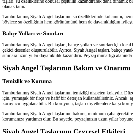
taşları, su özelliklerine dokusal çeşitlilik kazandırarak daha dinamik 
olanak tanır.
Tamburlanmış Siyah Angel taşlarının su özelliklerinde kullanımı, hem 
böylece su özelliğinin hem görünümünü hem de dayanıklılığını iyileşti
Bahçe Yolları ve Sınırları
Tamburlanmış Siyah Angel taşları, bahçe yolları ve sınırları için ideal 
çekici desenler oluşturulabilir. Ayrıca, Siyah Angel taşları, bahçe yatakl
sınırlara uzun yıllar dayanıklılık kazandırır. Peyzaj mimarlığı alanında
Siyah Angel Taşlarının Bakım ve Onarımı
Temizlik ve Koruma
Tamburlanmış Siyah Angel taşlarının temizliği nispeten kolaydır. Düzen
için, yumuşak bir fırça ve hafif bir deterjan kullanabilirsiniz. Ancak, 
koruyucu uygulanabilir. Bu koruyucu, taşları dış etkenlere karşı koruy
Tamburlanmış Siyah Angel taşlarının bakımı, minimum çaba gerektiren b
korumanıza yardımcı olur. Bu sayede, peyzajınızın uzun yıllar boyunc
Siyah Angel Taşlarının Çevresel Etkileri