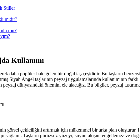
 Stiller
lı mıdır?
yumlu mu?
ıyım?
jda Kullanımı
rek daha popüler hale gelen bir doğal taş çeşididir. Bu taşların benzers
lanmış Siyah Angel taşlarının peyzaj uygulamalarında kullanımının farklı
rın peyzaj dünyasındaki önemini ele alacağız. Bu bilgiler, peyzaj tasarı
rı
in görsel çekiciliğini artırmak için mükemmel bir arka plan oluşturur. Ha
sağlanır. Taşların pürüzsüz yüzeyi, suyun akışını engellemez ve doğal b