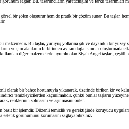
bir görünüm sağlar. Bu, tasarımcıların yaratıcılığını ve farklı tasarımlar
görsel bir şölen oluşturur hem de pratik bir çözüm sunar. Bu taşlar, h
rir.
bir malzemedir. Bu taşlar, yürüyüş yollarına şık ve dayanıklı bir yüzey sağ
arını ve çim alanlarını birbirinden ayıran doğal sınırlar oluşturmada etkil
 kullanılan diğer malzemelerle uyumlu olan Siyah Angel taşları, çeşitli p
li olarak bir bahçe hortumuyla yıkanarak, üzerinde biriken kir ve kalınt
aşındırıcı temizleyicilerden kaçınılmalıdır, çünkü bunlar taşların yüzeyin
arak, renklerinin solmasını ve aşınmasını önler.
asit bir işlemdir. Düzenli temizlik ve gerektiğinde koruyucu uygulaması
a estetik görünümünü korumasını sağlayabilirsiniz.