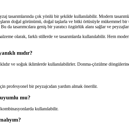
 tasarımlarında çok yönlü bir şekilde kullanılabilir. Modern tasarımla
taşların doğal görünümü, doğal taşlarla ve bitki örtüsüyle mükemmel bir u
lir. Bu da tasarımcılara geniş bir yaratıcı özgürlük alanı sağlar ve peyza
lzeme olarak, farklı stillerde ve tasarımlarda kullanılabilir. Hem mode
anıklı mıdır?
ıdır ve soğuk iklimlerde kullanılabilirler. Donma-çözülme döngülerine k
çin profesyonel bir peyzajcıdan yardım almak önerilir.
le uyumlu mu?
 kombinasyonlarda kullanılabilir.
amalıyım?