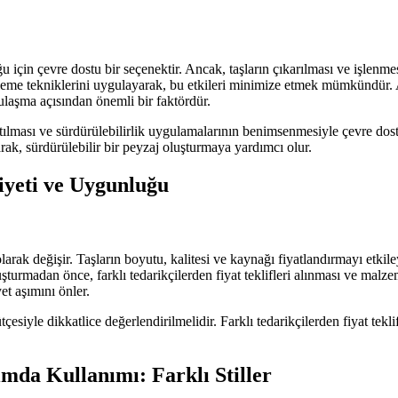
çin çevre dostu bir seçenektir. Ancak, taşların çıkarılması ve işlenmes
leme tekniklerini uygulayarak, bu etkileri minimize etmek mümkündür. Ayr
 ulaşma açısından önemli bir faktördür.
ltılması ve sürdürülebilirlik uygulamalarının benimsenmesiyle çevre dos
ak, sürdürülebilir bir peyzaj oluşturmaya yardımcı olur.
iyeti ve Uygunluğu
larak değişir. Taşların boyutu, kalitesi ve kaynağı fiyatlandırmayı etkile
oluşturmadan önce, farklı tedarikçilerden fiyat teklifleri alınması ve mal
t aşımını önler.
siyle dikkatlice değerlendirilmelidir. Farklı tedarikçilerden fiyat tekli
mda Kullanımı: Farklı Stiller