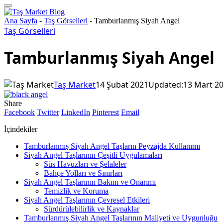
Ana Sayfa
-
Taş Görselleri
-
Tamburlanmış Siyah Angel
Taş Görselleri
Tamburlanmış Siyah Angel
Taş Market
14 Şubat 2021
Updated:
13 Mart 2
Share
Facebook
Twitter
LinkedIn
Pinterest
Email
İçindekiler
Tamburlanmış Siyah Angel Taşların Peyzajda Kullanımı
Siyah Angel Taşlarının Çeşitli Uygulamaları
Süs Havuzları ve Şelaleler
Bahçe Yolları ve Sınırları
Siyah Angel Taşlarının Bakım ve Onarımı
Temizlik ve Koruma
Siyah Angel Taşlarının Çevresel Etkileri
Sürdürülebilirlik ve Kaynaklar
Tamburlanmış Siyah Angel Taşlarının Maliyeti ve Uygunluğu