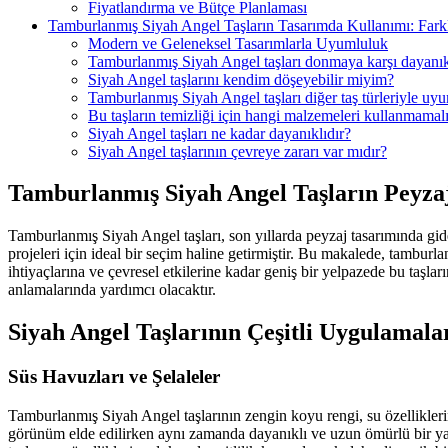
Fiyatlandırma ve Bütçe Planlaması
Tamburlanmış Siyah Angel Taşların Tasarımda Kullanımı: Farklı
Modern ve Geleneksel Tasarımlarla Uyumluluk
Tamburlanmış Siyah Angel taşları donmaya karşı dayanık
Siyah Angel taşlarını kendim döşeyebilir miyim?
Tamburlanmış Siyah Angel taşları diğer taş türleriyle u
Bu taşların temizliği için hangi malzemeleri kullanmamal
Siyah Angel taşları ne kadar dayanıklıdır?
Siyah Angel taşlarının çevreye zararı var mıdır?
Tamburlanmış Siyah Angel Taşların Peyza
Tamburlanmış Siyah Angel taşları, son yıllarda peyzaj tasarımında gide
projeleri için ideal bir seçim haline getirmiştir. Bu makalede, tambur
ihtiyaçlarına ve çevresel etkilerine kadar geniş bir yelpazede bu taşla
anlamalarında yardımcı olacaktır.
Siyah Angel Taşlarının Çeşitli Uygulamala
Süs Havuzları ve Şelaleler
Tamburlanmış Siyah Angel taşlarının zengin koyu rengi, su özelliklerin
görünüm elde edilirken aynı zamanda dayanıklı ve uzun ömürlü bir yapı 