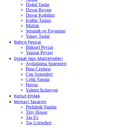
Doğal Taşlar
Duvar Boyası
Duvar Kağıtları
Kültür Taşları
Mutfak
Seramik ve Fayanslar
Yapay Taşlar
Bahçe Peyzaj
Bitkisel Peyzaj
Yapısal Peyzaj
İnşaat Yapı Malzemeleri
Aydınlatma Sistemleri
Bina Cephesi
Çatı Sistemleri
Çelik Yapılar
Havuz
Yalıtım İzolasyon
Konut Emlak
Mimari Tasarım
Prefabrik Yapılar
Tiny House
Taş Ev
Taş Görselleri