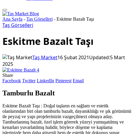
Ana Sayfa
-
Taş Görselleri
-
Eskitme Bazalt Taşı
Taş Görselleri
Eskitme Bazalt Taşı
Taş Market
16 Şubat 2021
Updated:
5 Mart
2025
Share
Facebook
Twitter
LinkedIn
Pinterest
Email
Tamburlu Bazalt
Eskitme Bazalt Taşı : Doğal taşların en sağlam ve estetik
olanlarından biri olan tamburlu bazalt, dayanıklılığı ve şık görünümü
ile peyzaj ve yapı projelerinizin vazgeçilmezi olmaya aday.
Tamburlanmış bazalt, özel işlem görerek yüzeyi yumuşatılmış ve
kenarları yuvarlatılmış halidir, böylece döşeme ve kaplama
işlerinizde hem daha güvenli hem de estetik bir dokunuş sunar.