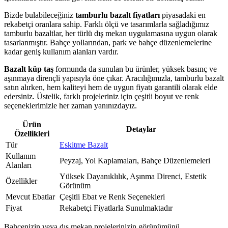
Bizde bulabileceğiniz
tamburlu bazalt fiyatları
piyasadaki en
rekabetçi oranlara sahip. Farklı ölçü ve tasarımlarla sağladığımız
tamburlu bazaltlar, her türlü dış mekan uygulamasına uygun olarak
tasarlanmıştır. Bahçe yollarından, park ve bahçe düzenlemelerine
kadar geniş kullanım alanları vardır.
Bazalt küp taş
formunda da sunulan bu ürünler, yüksek basınç ve
aşınmaya dirençli yapısıyla öne çıkar. Aracılığımızla, tamburlu bazalt
satın alırken, hem kaliteyi hem de uygun fiyatı garantili olarak elde
edersiniz. Üstelik, farklı projeleriniz için çeşitli boyut ve renk
seçeneklerimizle her zaman yanınızdayız.
Ürün
Detaylar
Özellikleri
Tür
Eskitme Bazalt
Kullanım
Peyzaj, Yol Kaplamaları, Bahçe Düzenlemeleri
Alanları
Yüksek Dayanıklılık, Aşınma Direnci, Estetik
Özellikler
Görünüm
Mevcut Ebatlar
Çeşitli Ebat ve Renk Seçenekleri
Fiyat
Rekabetçi Fiyatlarla Sunulmaktadır
Bahçenizin veya dış mekan projelerinizin görünümünü