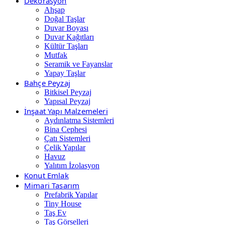
Dekorasyon
Ahşap
Doğal Taşlar
Duvar Boyası
Duvar Kağıtları
Kültür Taşları
Mutfak
Seramik ve Fayanslar
Yapay Taşlar
Bahçe Peyzaj
Bitkisel Peyzaj
Yapısal Peyzaj
İnşaat Yapı Malzemeleri
Aydınlatma Sistemleri
Bina Cephesi
Çatı Sistemleri
Çelik Yapılar
Havuz
Yalıtım İzolasyon
Konut Emlak
Mimari Tasarım
Prefabrik Yapılar
Tiny House
Taş Ev
Taş Görselleri