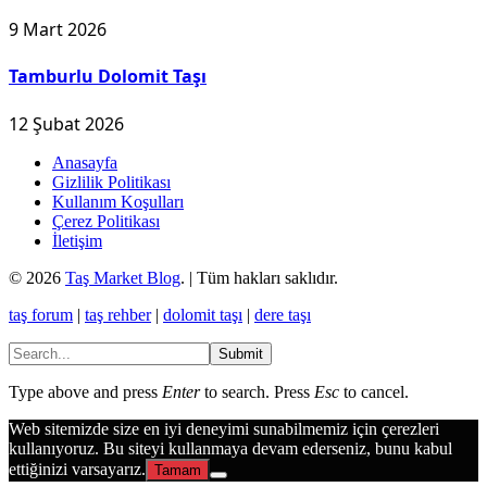
9 Mart 2026
Tamburlu Dolomit Taşı
12 Şubat 2026
Anasayfa
Gizlilik Politikası
Kullanım Koşulları
Çerez Politikası
İletişim
© 2026
Taş Market Blog
. | Tüm hakları saklıdır.
taş forum
|
taş rehber
|
dolomit taşı
|
dere taşı
Submit
Type above and press
Enter
to search. Press
Esc
to cancel.
Web sitemizde size en iyi deneyimi sunabilmemiz için çerezleri
kullanıyoruz. Bu siteyi kullanmaya devam ederseniz, bunu kabul
ettiğinizi varsayarız.
Tamam