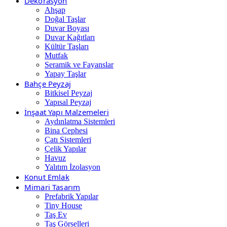
Dekorasyon
Ahşap
Doğal Taşlar
Duvar Boyası
Duvar Kağıtları
Kültür Taşları
Mutfak
Seramik ve Fayanslar
Yapay Taşlar
Bahçe Peyzaj
Bitkisel Peyzaj
Yapısal Peyzaj
İnşaat Yapı Malzemeleri
Aydınlatma Sistemleri
Bina Cephesi
Çatı Sistemleri
Çelik Yapılar
Havuz
Yalıtım İzolasyon
Konut Emlak
Mimari Tasarım
Prefabrik Yapılar
Tiny House
Taş Ev
Taş Görselleri