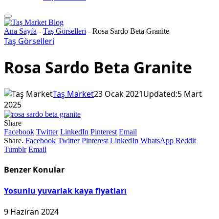
Ana Sayfa
-
Taş Görselleri
-
Rosa Sardo Beta Granite
Taş Görselleri
Rosa Sardo Beta Granite
Taş Market
23 Ocak 2021
Updated:
5 Mart
2025
Share
Facebook
Twitter
LinkedIn
Pinterest
Email
Share.
Facebook
Twitter
Pinterest
LinkedIn
WhatsApp
Reddit
Tumblr
Email
Benzer
Konular
Yosunlu yuvarlak kaya fiyatları
9 Haziran 2024