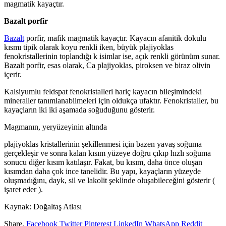
magmatik kayaçtır.
Bazalt porfir
Bazalt
porfir, mafik magmatik kayaçtır. Kayacın afanitik dokulu
kısmı tipik olarak koyu renkli iken, büyük plajiyoklas
fenokristallerinin toplandığı k isimlar ise, açık renkli görünüm sunar.
Bazalt porfir, esas olarak, Ca plajiyoklas, piroksen ve biraz olivin
içerir.
Kalsiyumlu feldspat fenokristalleri hariç kayacın bileşimindeki
mineraller tanımlanabilmeleri için oldukça ufaktır. Fenokristaller, bu
kayaçların iki iki aşamada soğuduğunu gösterir.
Magmanın, yeryüzeyinin altında
plajiyoklas kristallerinin şekillenmesi için bazen yavaş soğuma
gerçekleşir ve sonra kalan kısım yüzeye doğru çıkıp hızlı soğuma
sonucu diğer kısım katılaşır. Fakat, bu kısım, daha önce oluşan
kısımdan daha çok ince tanelidir. Bu yapı, kayaçların yüzeyde
oluşmadığını, dayk, sil ve lakolit şeklinde oluşabileceğini gösterir (
işaret eder ).
Kaynak: Doğaltaş Atlası
Share.
Facebook
Twitter
Pinterest
LinkedIn
WhatsApp
Reddit