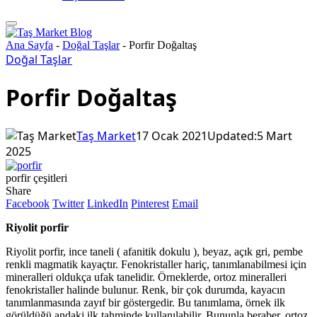
Ana Sayfa
-
Doğal Taşlar
-
Porfir Doğaltaş
Doğal Taşlar
Porfir Doğaltaş
Taş Market
17 Ocak 2021
Updated:
5 Mart
2025
porfir çeşitleri
Share
Facebook
Twitter
LinkedIn
Pinterest
Email
Riyolit porfir
Riyolit porfir, ince taneli ( afanitik dokulu ), beyaz, açık gri, pembe
renkli magmatik kayaçtır. Fenokristaller hariç, tanımlanabilmesi için
mineralleri oldukça ufak tanelidir. Örneklerde, ortoz mineralleri
fenokristaller halinde bulunur. Renk, bir çok durumda, kayacın
tanımlanmasında zayıf bir göstergedir. Bu tanımlama, örnek ilk
görüldüğü andaki ilk tahminde kullanılabilir. Bununla beraber, ortoz