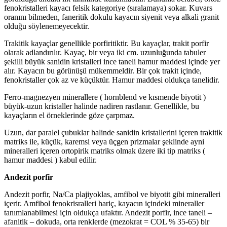
fenokristalleri kayacı felsik kategoriye (sıralamaya) sokar. Kuvars
oranını bilmeden, faneritik dokulu kayacın siyenit veya alkali granit
olduğu söylenemeyecektir.
Trakitik kayaçlar genellikle porfiritiktir. Bu kayaçlar, trakit porfir
olarak adlandırılır. Kayaç, bir veya iki cm. uzunluğunda tabuler
şekilli büyük sanidin kristalleri ince taneli hamur maddesi içinde yer
alır. Kayacın bu görünüşü mükemmeldir. Bir çok trakit içinde,
fenokristaller çok az ve küçüktür. Hamur maddesi oldukça tanelidir.
Ferro-magnezyen minerallere ( hornblend ve kısmende biyotit )
büyük-uzun kristaller halinde nadiren rastlanır. Genellikle, bu
kayaçların el örneklerinde göze çarpmaz.
Uzun, dar paralel çubuklar halinde sanidin kristallerini içeren trakitik
matriks ile, küçük, karemsi veya üçgen prizmalar şeklinde ayni
mineralleri içeren ortopirik matriks olmak üzere iki tip matriks (
hamur maddesi ) kabul edilir.
Andezit porfir
Andezit porfir, Na/Ca plajiyoklas, amfibol ve biyotit gibi mineralleri
içerir. Amfibol fenokrisralleri hariç, kayacın içindeki mineraller
tanımlanabilmesi için oldukça ufaktır. Andezit porfir, ince taneli –
afanitik – dokuda, orta renklerde (mezokrat = COL % 35-65) bir