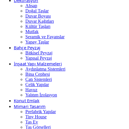
Dekorasyon
Ahşap
Doğal Taşlar
Duvar Boyası
Duvar Kağıtları
Kültür Taşları
Mutfak
Seramik ve Fayanslar
Yapay Taşlar
Bahçe Peyzaj
Bitkisel Peyzaj
Yapısal Peyzaj
İnşaat Yapı Malzemeleri
Aydınlatma Sistemleri
Bina Cephesi
Çatı Sistemleri
Çelik Yapılar
Havuz
Yalıtım İzolasyon
Konut Emlak
Mimari Tasarım
Prefabrik Yapılar
Tiny House
Taş Ev
Taş Görselleri