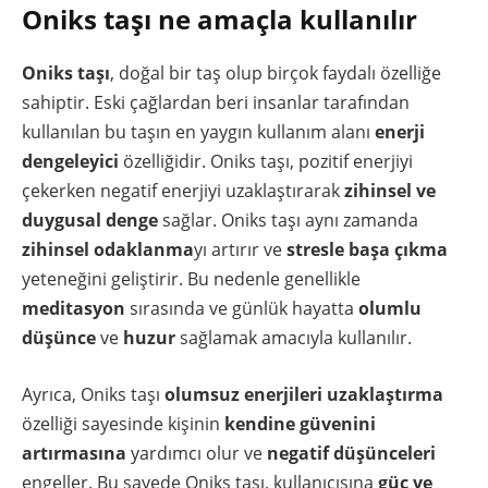
Oniks taşı ne amaçla kullanılır
Oniks taşı
, doğal bir taş olup birçok faydalı özelliğe
sahiptir. Eski çağlardan beri insanlar tarafından
kullanılan bu taşın en yaygın kullanım alanı
enerji
dengeleyici
özelliğidir. Oniks taşı, pozitif enerjiyi
çekerken negatif enerjiyi uzaklaştırarak
zihinsel ve
duygusal denge
sağlar. Oniks taşı aynı zamanda
zihinsel odaklanma
yı artırır ve
stresle başa çıkma
yeteneğini geliştirir. Bu nedenle genellikle
meditasyon
sırasında ve günlük hayatta
olumlu
düşünce
ve
huzur
sağlamak amacıyla kullanılır.
Ayrıca, Oniks taşı
olumsuz enerjileri uzaklaştırma
özelliği sayesinde kişinin
kendine güvenini
artırmasına
yardımcı olur ve
negatif düşünceleri
engeller. Bu sayede Oniks taşı, kullanıcısına
güç ve