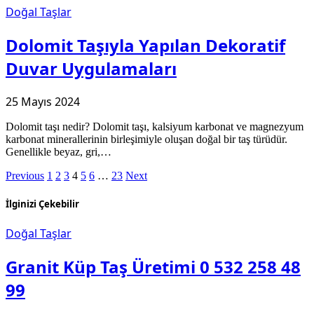
Doğal Taşlar
Dolomit Taşıyla Yapılan Dekoratif
Duvar Uygulamaları
25 Mayıs 2024
Dolomit taşı nedir? Dolomit taşı, kalsiyum karbonat ve magnezyum
karbonat minerallerinin birleşimiyle oluşan doğal bir taş türüdür.
Genellikle beyaz, gri,…
Previous
1
2
3
4
5
6
…
23
Next
İlginizi Çekebilir
Doğal Taşlar
Granit Küp Taş Üretimi 0 532 258 48
99