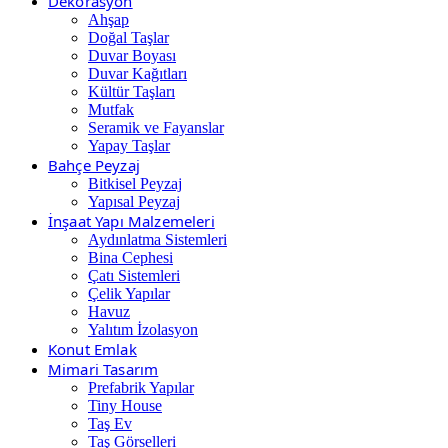
Dekorasyon
Ahşap
Doğal Taşlar
Duvar Boyası
Duvar Kağıtları
Kültür Taşları
Mutfak
Seramik ve Fayanslar
Yapay Taşlar
Bahçe Peyzaj
Bitkisel Peyzaj
Yapısal Peyzaj
İnşaat Yapı Malzemeleri
Aydınlatma Sistemleri
Bina Cephesi
Çatı Sistemleri
Çelik Yapılar
Havuz
Yalıtım İzolasyon
Konut Emlak
Mimari Tasarım
Prefabrik Yapılar
Tiny House
Taş Ev
Taş Görselleri