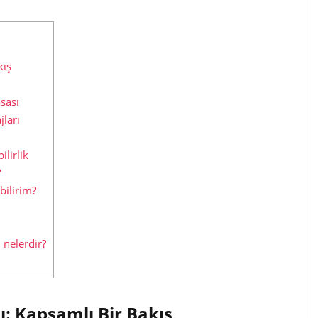
kış
asası
jları
ilirlik
?
bilirim?
 nelerdir?
ı: Kapsamlı Bir Bakış