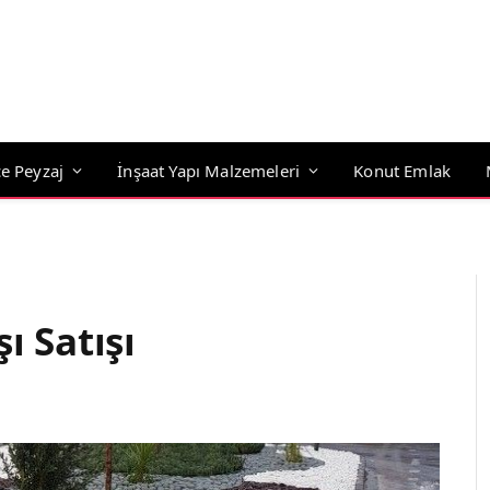
e Peyzaj
İnşaat Yapı Malzemeleri
Konut Emlak
ı Satışı