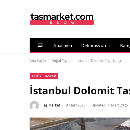
Anasayfa
Dekorasyon
Bahç
Ana Sayfa
Doğal Taşlar
İstanbul Dolomit Taşı Satışı
-
-
DOĞAL TAŞLAR
İstanbul Dolomit Taş
Taş Market
8 Mart 2025
Updated:
9 Mart 2025