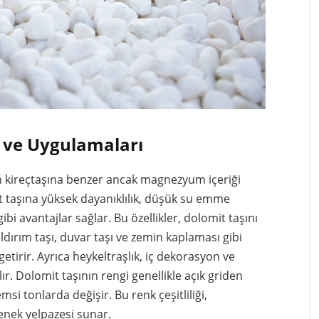
i ve Uygulamaları
n kireçtaşına benzer ancak magnezyum içeriği
t taşına yüksek dayanıklılık, düşük su emme
ibi avantajlar sağlar. Bu özellikler, dolomit taşını
dırım taşı, duvar taşı ve zemin kaplaması gibi
etirir. Ayrıca heykeltraşlık, iç dekorasyon ve
ır. Dolomit taşının rengi genellikle açık griden
i tonlarda değişir. Bu renk çeşitliliği,
çenek yelpazesi sunar.