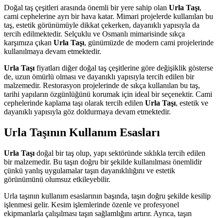
Doğal taş çeşitleri arasında önemli bir yere sahip olan
Urla Taşı
,
cami cephelerine ayrı bir hava katar. Mimari projelerde kullanılan bu
taş, estetik görünümüyle dikkat çekerken, dayanıklı yapısıyla da
tercih edilmektedir. Selçuklu ve Osmanlı mimarisinde sıkça
karşımıza çıkan
Urla Taşı
, günümüzde de modern cami projelerinde
kullanılmaya devam etmektedir.
Urla Taşı
fiyatları diğer doğal taş çeşitlerine göre değişiklik gösterse
de, uzun ömürlü olması ve dayanıklı yapısıyla tercih edilen bir
malzemedir. Restorasyon projelerinde de sıkça kullanılan bu taş,
tarihi yapıların özgünlüğünü korumak için ideal bir seçenektir. Cami
cephelerinde kaplama taşı olarak tercih edilen
Urla Taşı
, estetik ve
dayanıklı yapısıyla göz doldurmaya devam etmektedir.
Urla Taşının Kullanım Esasları
Urla Taşı
doğal bir taş olup, yapı sektöründe sıklıkla tercih edilen
bir malzemedir. Bu taşın doğru bir şekilde kullanılması önemlidir
çünkü yanlış uygulamalar taşın dayanıklılığını ve estetik
görünümünü olumsuz etkileyebilir.
Urla taşının kullanım esaslarının başında, taşın doğru şekilde kesilip
işlenmesi gelir. Kesim işlemlerinde özenle ve profesyonel
ekipmanlarla çalışılması taşın sağlamlığını artırır. Ayrıca, taşın