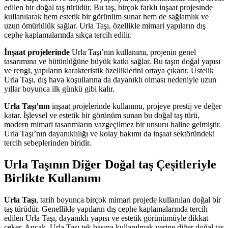
edilen bir doğal taş türüdür. Bu taş, birçok farklı inşaat projesinde
kullanılarak hem estetik bir görünüm sunar hem de sağlamlık ve
uzun ömürlülük sağlar. Urla Taşı, özellikle mimari yapıların dış
cephe kaplamalarında sıkça tercih edilir.
İnşaat projelerinde
Urla Taşı’nın kullanımı, projenin genel
tasarımına ve bütünlüğüne büyük katkı sağlar. Bu taşın doğal yapısı
ve rengi, yapıların karakteristik özelliklerini ortaya çıkarır. Üstelik
Urla Taşı, dış hava koşullarına da dayanıklı olması nedeniyle uzun
yıllar boyunca ilk günkü gibi kalır.
Urla Taşı’nın
inşaat projelerinde kullanımı, projeye prestij ve değer
katar. İşlevsel ve estetik bir görünüm sunan bu doğal taş türü,
modern mimari tasarımların vazgeçilmez bir unsuru haline gelmiştir.
Urla Taşı’nın dayanıklılığı ve kolay bakımı da inşaat sektöründeki
tercih sebeplerinden biridir.
Urla Taşının Diğer Doğal taş Çeşitleriyle
Birlikte Kullanımı
Urla Taşı
, tarih boyunca birçok mimari projede kullanılan doğal bir
taş türüdür. Genellikle yapıların dış cephe kaplamalarında tercih
edilen Urla Taşı, dayanıklı yapısı ve estetik görünümüyle dikkat
çeker. Ancak, Urla Taşı tek başına kullanılmak yerine diğer doğal taş