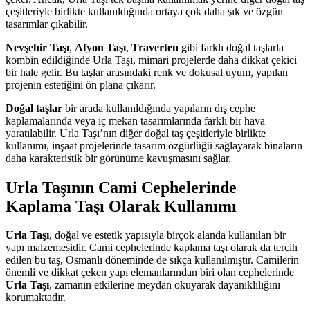
çeşitleriyle birlikte kullanıldığında ortaya çok daha şık ve özgün
tasarımlar çıkabilir.
Nevşehir Taşı
,
Afyon Taşı
,
Traverten
gibi farklı doğal taşlarla
kombin edildiğinde Urla Taşı, mimari projelerde daha dikkat çekici
bir hale gelir. Bu taşlar arasındaki renk ve dokusal uyum, yapılan
projenin estetiğini ön plana çıkarır.
Doğal taşlar
bir arada kullanıldığında yapıların dış cephe
kaplamalarında veya iç mekan tasarımlarında farklı bir hava
yaratılabilir. Urla Taşı’nın diğer doğal taş çeşitleriyle birlikte
kullanımı, inşaat projelerinde tasarım özgürlüğü sağlayarak binaların
daha karakteristik bir görünüme kavuşmasını sağlar.
Urla Taşının Cami Cephelerinde
Kaplama Taşı Olarak Kullanımı
Urla Taşı
, doğal ve estetik yapısıyla birçok alanda kullanılan bir
yapı malzemesidir. Cami cephelerinde kaplama taşı olarak da tercih
edilen bu taş, Osmanlı döneminde de sıkça kullanılmıştır. Camilerin
önemli ve dikkat çeken yapı elemanlarından biri olan cephelerinde
Urla Taşı
, zamanın etkilerine meydan okuyarak dayanıklılığını
korumaktadır.