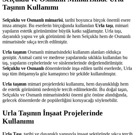
Taşının Kullanımı
Selçuklu ve Osmanlı mimarisi
, tarihi boyunca birçok önemli esere
imza atmıştır. Bu eserlerin birçoğunda kullanılan
Urla taşı
, mimari
yapıların estetik görünümüne büyük katkı sağlamıştır. Urla taşı,
dayanıklı yapısı ve şık görünümü ile hem Selçuklu hem de Osmanlı
mimarisinde sıkça tercih edilmiştir.
Urla taşının
Osmanlı mimarisindeki kullanım alanları oldukça
geniştir. Anıtsal cami ve medrese yapılarında sıklıkla kullanılan bu
taş, yapıların cephelerinde ve süslemelerinde değerlendirilmiştir.
Selçuklu ve Osmanlı
dönemlerinde inşa edilen tarihi eserlerde, Urla
taşı tüm ihtişamıyla göz kamaştırıcı bir şekilde kullanılmıştır.
Urla taşının
mimari projelerdeki kullanımı, hem dayanıklılığı hem
de estetik görünümü nedeniyle tercih edilmektedir. Bu doğal taşın,
Selçuklu ve Osmanlı mimarisindeki önemi göz önüne alındığında,
gelecek dönemlerde de popülerliğini koruyacağı söylenebilir.
Urla Taşının İnşaat Projelerinde
Kullanımı
Urla Taşı
, tarihi ve dayanıklı yapısıyla inşaat sektöründe sıkça tercih