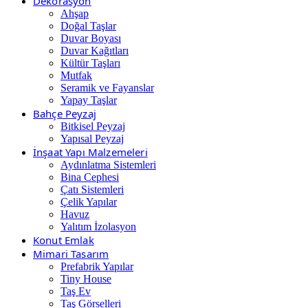
Dekorasyon
Ahşap
Doğal Taşlar
Duvar Boyası
Duvar Kağıtları
Kültür Taşları
Mutfak
Seramik ve Fayanslar
Yapay Taşlar
Bahçe Peyzaj
Bitkisel Peyzaj
Yapısal Peyzaj
İnşaat Yapı Malzemeleri
Aydınlatma Sistemleri
Bina Cephesi
Çatı Sistemleri
Çelik Yapılar
Havuz
Yalıtım İzolasyon
Konut Emlak
Mimari Tasarım
Prefabrik Yapılar
Tiny House
Taş Ev
Taş Görselleri