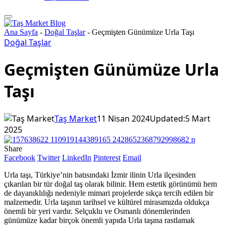
Ana Sayfa
-
Doğal Taşlar
-
Geçmişten Günümüze Urla Taşı
Doğal Taşlar
Geçmişten Günümüze Urla
Taşı
Taş Market
11 Nisan 2024
Updated:
5 Mart
2025
Share
Facebook
Twitter
LinkedIn
Pinterest
Email
Urla taşı, Türkiye’nin batısındaki İzmir ilinin Urla ilçesinden
çıkarılan bir tür doğal taş olarak bilinir. Hem estetik görünümü hem
de dayanıklılığı nedeniyle mimari projelerde sıkça tercih edilen bir
malzemedir. Urla taşının tarihsel ve kültürel mirasımızda oldukça
önemli bir yeri vardır. Selçuklu ve Osmanlı dönemlerinden
günümüze kadar birçok önemli yapıda Urla taşına rastlamak