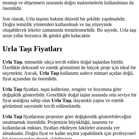
montajı ve döşenmesi sırasında doğru malzemelerin kullanılması da
önemlidir.
Son olarak, Urla taşının bakımı düzenli bir şekilde yapılmalıdır.
Doğru temizlik yöntemleri kullanılmalı ve taş yüzeyinde
oluşabilecek lekeler zamanında temizlenmelidir. Bu sayede, Urla taşı
uzun yıllar boyunca ilk günkü gibi kalacaktır.
Urla Taşı Fiyatları
Urla Taşı
, mimaride sıkça tercih edilen doğal taşlardan biridir.
Özellikle dekoratif ve estetik görünümü ile birçok proje için ideal bir
seçenektir. Ancak,
Urla Taşı
kullanımı sadece mimari açıdan değil,
fiyat açısından da önemlidir.
Urla Taşı
fiyatları, taşın kalitesine, rengine ve boyutuna göre
değişiklik gösterebilir. Genellikle doğal taşlar arasında orta seviye bir
fiyat aralığına sahip olan
Urla Taşı
, dayanıklı yapısı ve estetik
görünümü sayesinde tercih edilmektedir.
Urla Taşı
fiyatlarının projenize göre değişkenlik gösterebileceğini
unutmamak önemlidir. Projenizin büyüklüğü, tasarımı ve
kullanılacak miktarı, fiyatları etkileyen faktörler arasında yer
almaktadır. Doğru fiyat ve kalite seçimi yapabilmek için profesyonel
bir danışmandan destek alabilirsiniz.