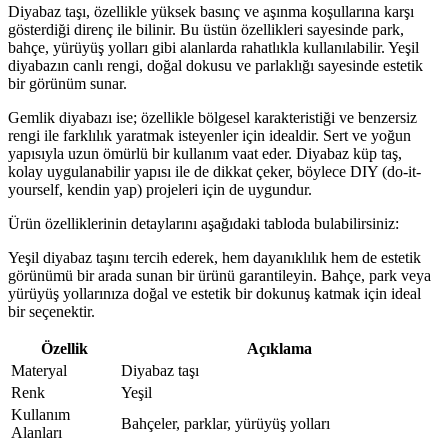
Diyabaz taşı, özellikle yüksek basınç ve aşınma koşullarına karşı
gösterdiği direnç ile bilinir. Bu üstün özellikleri sayesinde park,
bahçe, yürüyüş yolları gibi alanlarda rahatlıkla kullanılabilir. Yeşil
diyabazın canlı rengi, doğal dokusu ve parlaklığı sayesinde estetik
bir görünüm sunar.
Gemlik diyabazı ise; özellikle bölgesel karakteristiği ve benzersiz
rengi ile farklılık yaratmak isteyenler için idealdir. Sert ve yoğun
yapısıyla uzun ömürlü bir kullanım vaat eder. Diyabaz küp taş,
kolay uygulanabilir yapısı ile de dikkat çeker, böylece DIY (do-it-
yourself, kendin yap) projeleri için de uygundur.
Ürün özelliklerinin detaylarını aşağıdaki tabloda bulabilirsiniz:
Yeşil diyabaz taşını tercih ederek, hem dayanıklılık hem de estetik
görünümü bir arada sunan bir ürünü garantileyin. Bahçe, park veya
yürüyüş yollarınıza doğal ve estetik bir dokunuş katmak için ideal
bir seçenektir.
Özellik
Açıklama
Materyal
Diyabaz taşı
Renk
Yeşil
Kullanım
Bahçeler, parklar, yürüyüş yolları
Alanları