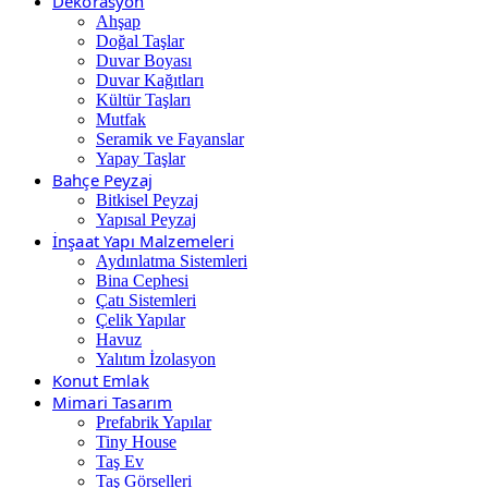
Dekorasyon
Ahşap
Doğal Taşlar
Duvar Boyası
Duvar Kağıtları
Kültür Taşları
Mutfak
Seramik ve Fayanslar
Yapay Taşlar
Bahçe Peyzaj
Bitkisel Peyzaj
Yapısal Peyzaj
İnşaat Yapı Malzemeleri
Aydınlatma Sistemleri
Bina Cephesi
Çatı Sistemleri
Çelik Yapılar
Havuz
Yalıtım İzolasyon
Konut Emlak
Mimari Tasarım
Prefabrik Yapılar
Tiny House
Taş Ev
Taş Görselleri