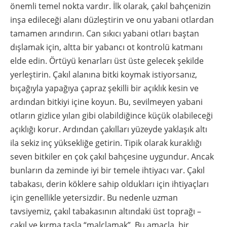
önemli temel nokta vardır. İlk olarak, çakıl bahçenizin
inşa edileceği alanı düzleştirin ve onu yabani otlardan
tamamen arındırın. Can sıkıcı yabani otları baştan
dışlamak için, altta bir yabancı ot kontrolü katmanı
elde edin. Örtüyü kenarları üst üste gelecek şekilde
yerleştirin. Çakıl alanına bitki koymak istiyorsanız,
bıçağıyla yapağıya çapraz şekilli bir açıklık kesin ve
ardından bitkiyi içine koyun. Bu, sevilmeyen yabani
otların gizlice yılan gibi olabildiğince küçük olabileceği
açıklığı korur. Ardından çakılları yüzeyde yaklaşık altı
ila sekiz inç yüksekliğe getirin. Tipik olarak kuraklığı
seven bitkiler en çok çakıl bahçesine uygundur. Ancak
bunların da zeminde iyi bir temele ihtiyacı var. Çakıl
tabakası, derin köklere sahip oldukları için ihtiyaçları
için genellikle yetersizdir. Bu nedenle uzman
tavsiyemiz, çakıl tabakasının altındaki üst toprağı –
çakıl ve kırma taşla “malçlamak”. Bu amaçla, bir