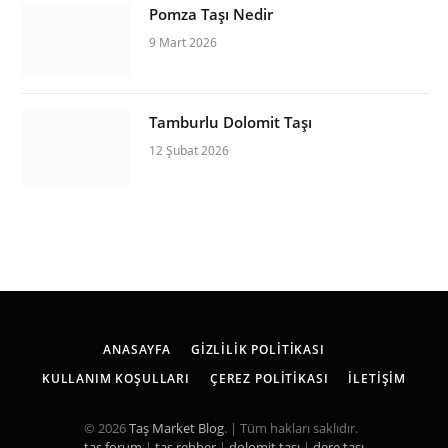
Pomza Taşı Nedir
9 Mart 2026
Tamburlu Dolomit Taşı
12 Şubat 2026
ANASAYFA
GIZLILIK POLITIKASI
KULLANIM KOŞULLARI
ÇEREZ POLITIKASI
İLETIŞIM
© 2026
Taş Market Blog
. | Tüm hakları saklıdır.
taş forum
|
taş rehber
|
dolomit taşı
|
dere taşı