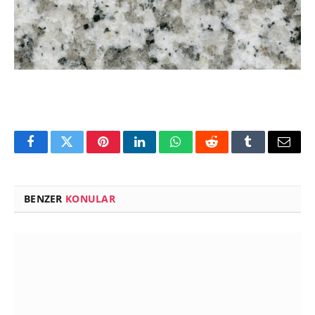
Facebook
Twitter
Pinterest
LinkedIn
WhatsApp
Reddit
Tumblr
Email
BENZER
KONULAR