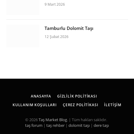
9 Mart 2026
Tamburlu Dolomit Taşı
12 Şubat 2026
ANASAYFA
GIZLILIK POLITIKASI
KULLANIM KOŞULLARI
ÇEREZ POLITIKASI
İLETIŞIM
© 2026
Taş Market Blog
. | Tüm hakları saklıdır.
taş forum
|
taş rehber
|
dolomit taşı
|
dere taşı