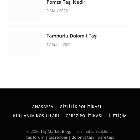
Pomza Taşı Nedir
9 Mart 2026
Tamburlu Dolomit Taşı
12 Şubat 2026
ANASAYFA
GIZLILIK POLITIKASI
KULLANIM KOŞULLARI
ÇEREZ POLITIKASI
İLETIŞIM
© 2026
Taş Market Blog
. | Tüm hakları saklıdır.
taş forum
|
taş rehber
|
dolomit taşı
|
dere taşı