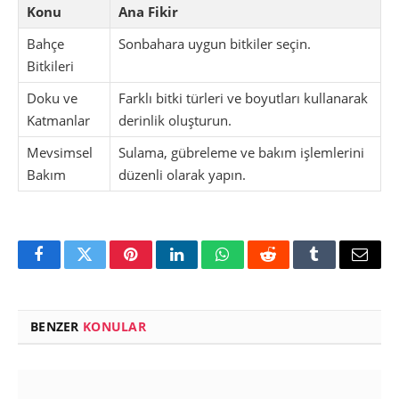
Konu
Ana Fikir
Bahçe
Sonbahara uygun bitkiler seçin.
Bitkileri
Doku ve
Farklı bitki türleri ve boyutları kullanarak
Katmanlar
derinlik oluşturun.
Mevsimsel
Sulama, gübreleme ve bakım işlemlerini
Bakım
düzenli olarak yapın.
Facebook
Twitter
Pinterest
LinkedIn
WhatsApp
Reddit
Tumblr
Email
BENZER
KONULAR