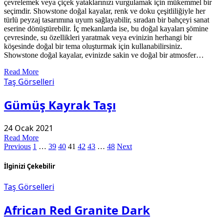
çevrelemek veya çiçek yataklarınızı vurgulamak için mükemmel bir
seçimdir. Showstone doğal kayalar, renk ve doku çeşitliliğiyle her
türlü peyzaj tasarımına uyum sağlayabilir, sıradan bir bahçeyi sanat
eserine dönüştürebilir. İç mekanlarda ise, bu doğal kayaları şömine
çevresinde, su özellikleri yaratmak veya evinizin herhangi bir
köşesinde doğal bir tema oluşturmak için kullanabilirsiniz.
Showstone doğal kayalar, evinizde sakin ve doğal bir atmosfer…
Read More
Taş Görselleri
Gümüş Kayrak Taşı
24 Ocak 2021
Read More
Previous
1
…
39
40
41
42
43
…
48
Next
İlginizi Çekebilir
Taş Görselleri
African Red Granite Dark