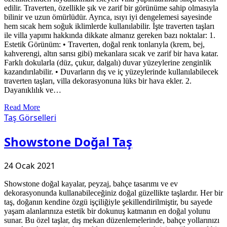
edilir. Traverten, özellikle şık ve zarif bir görünüme sahip olmasıyla
bilinir ve uzun ömürlüdür. Ayrıca, ısıyı iyi dengelemesi sayesinde
hem sıcak hem soğuk iklimlerde kullanılabilir. İşte traverten taşları
ile villa yapımı hakkında dikkate almanız gereken bazı noktalar: 1.
Estetik Görünüm: • Traverten, doğal renk tonlarıyla (krem, bej,
kahverengi, altın sarısı gibi) mekanlara sıcak ve zarif bir hava katar.
Farklı dokularla (düz, çukur, dalgalı) duvar yüzeylerine zenginlik
kazandırılabilir. • Duvarların dış ve iç yüzeylerinde kullanılabilecek
traverten taşları, villa dekorasyonuna lüks bir hava ekler. 2.
Dayanıklılık ve…
Read More
Taş Görselleri
Showstone Doğal Taş
24 Ocak 2021
Showstone doğal kayalar, peyzaj, bahçe tasarımı ve ev
dekorasyonunda kullanabileceğiniz doğal güzellikte taşlardır. Her bir
taş, doğanın kendine özgü işçiliğiyle şekillendirilmiştir, bu sayede
yaşam alanlarınıza estetik bir dokunuş katmanın en doğal yolunu
sunar. Bu özel taşlar, dış mekan düzenlemelerinde, bahçe yollarınızı