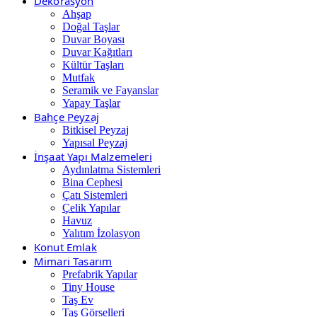
Dekorasyon
Ahşap
Doğal Taşlar
Duvar Boyası
Duvar Kağıtları
Kültür Taşları
Mutfak
Seramik ve Fayanslar
Yapay Taşlar
Bahçe Peyzaj
Bitkisel Peyzaj
Yapısal Peyzaj
İnşaat Yapı Malzemeleri
Aydınlatma Sistemleri
Bina Cephesi
Çatı Sistemleri
Çelik Yapılar
Havuz
Yalıtım İzolasyon
Konut Emlak
Mimari Tasarım
Prefabrik Yapılar
Tiny House
Taş Ev
Taş Görselleri