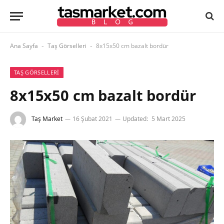
Ana Sayfa
Taş Görselleri
8x15x50 cm bazalt bordür
-
-
TAŞ GÖRSELLERI
8x15x50 cm bazalt bordür
Taş Market
16 Şubat 2021
Updated:
5 Mart 2025