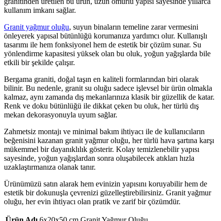
granitinden üretilen bu ürün, uzun ömürlü yapısı sayesinde yıllarca
kullanım imkanı sağlar.
Granit yağmur oluğu
, suyun binaların temeline zarar vermesini
önleyerek yapısal bütünlüğü korumanıza yardımcı olur. Kullanışlı
tasarımı ile hem fonksiyonel hem de estetik bir çözüm sunar. Su
yönlendirme kapasitesi yüksek olan bu oluk, yoğun yağışlarda bile
etkili bir şekilde çalışır.
Bergama graniti, doğal taşın en kaliteli formlarından biri olarak
bilinir. Bu nedenle, granit su oluğu sadece işlevsel bir ürün olmakla
kalmaz, aynı zamanda dış mekanlarınıza klasik bir güzellik de katar.
Renk ve doku bütünlüğü ile dikkat çeken bu oluk, her türlü dış
mekan dekorasyonuyla uyum sağlar.
Zahmetsiz montajı ve minimal bakım ihtiyacı ile de kullanıcıların
beğenisini kazanan granit yağmur oluğu, her türlü hava şartına karşı
mükemmel bir dayanıklılık gösterir. Kolay temizlenebilir yapısı
sayesinde, yoğun yağışlardan sonra oluşabilecek atıkları hızla
uzaklaştırmanıza olanak tanır.
Ürünümüzü satın alarak hem evinizin yapısını koruyabilir hem de
estetik bir dokunuşla çevrenizi güzelleştirebilirsiniz. Granit yağmur
oluğu, her evin ihtiyacı olan pratik ve zarif bir çözümdür.
Ürün Adı
6x20x50 cm Granit Yağmur Oluğu