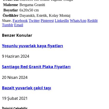
Malzeme
Bergama Graniti
Boyutlar
6x20x50 cm
Özellikler
Dayanıklı, Estetik, Kolay Montaj
Share.
Facebook
Twitter
Pinterest
LinkedIn
WhatsApp
Reddit
Tumblr
Email
Benzer
Konular
Yosunlu yuvarlak kaya fiyatları
9 Haziran 2024
Santiago Red Granit Plaka Fiyatları
20 Nisan 2024
Bazalt yuvarlak çakıl taşı
19 Şubat 2021
İlginizi Çekebilir