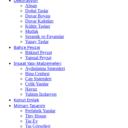
Dekorasyon
Ahşap
Doğal Taşlar
Duvar Boyası
Duvar Kağıtları
Kültür Taşları
Mutfak
Seramik ve Fayanslar
Yapay Taşlar
Bahçe Peyzaj
Bitkisel Peyzaj
Yapısal Peyzaj
İnşaat Yapı Malzemeleri
Aydınlatma Sistemleri
Bina Cephesi
Çatı Sistemleri
Çelik Yapılar
Havuz
Yalıtım İzolasyon
Konut Emlak
Mimari Tasarım
Prefabrik Yapılar
Tiny House
Taş Ev
Taş Görselleri