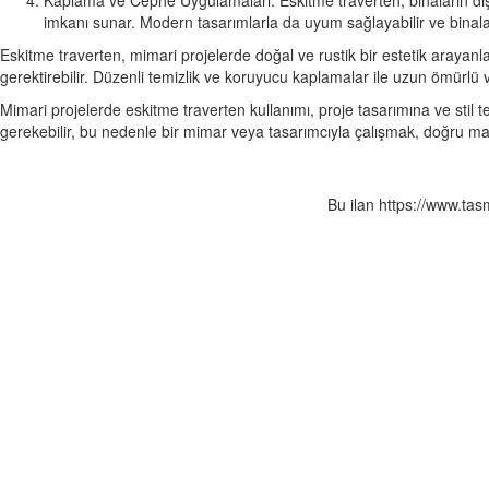
Kaplama ve Cephe Uygulamaları: Eskitme traverten, binaların dı
imkanı sunar. Modern tasarımlarla da uyum sağlayabilir ve binal
Eskitme traverten, mimari projelerde doğal ve rustik bir estetik arayanla
gerektirebilir. Düzenli temizlik ve koruyucu kaplamalar ile uzun ömürlü 
Mimari projelerde eskitme traverten kullanımı, proje tasarımına ve stil terc
gerekebilir, bu nedenle bir mimar veya tasarımcıyla çalışmak, doğru m
Bu ilan https://www.ta