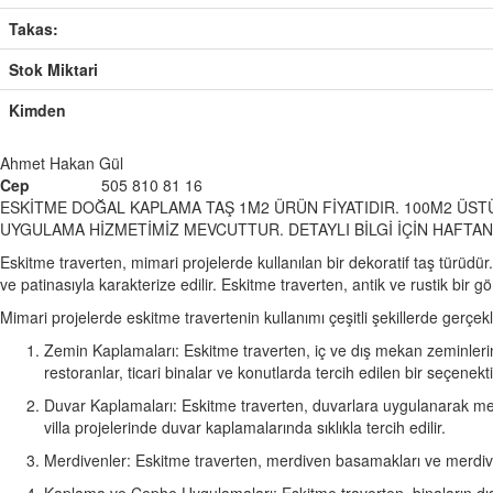
Takas:
Stok Miktari
Kimden
Ahmet Hakan Gül
Cep
505 810 81 16
ESKİTME DOĞAL KAPLAMA TAŞ 1M2 ÜRÜN FİYATIDIR. 100M2 ÜSTÜ 
UYGULAMA HİZMETİMİZ MEVCUTTUR. DETAYLI BİLGİ İÇİN HAFTANI
Eskitme traverten, mimari projelerde kullanılan bir dekoratif taş türüd
ve patinasıyla karakterize edilir. Eskitme traverten, antik ve rustik bir
Mimari projelerde eskitme travertenin kullanımı çeşitli şekillerde gerçekl
Zemin Kaplamaları: Eskitme traverten, iç ve dış mekan zeminlerind
restoranlar, ticari binalar ve konutlarda tercih edilen bir seçenekti
Duvar Kaplamaları: Eskitme traverten, duvarlara uygulanarak mekanl
villa projelerinde duvar kaplamalarında sıklıkla tercih edilir.
Merdivenler: Eskitme traverten, merdiven basamakları ve merdiven 