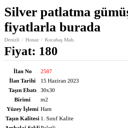
Silver patlatma gümü
fiyatlarla burada
Denizli
Honaz
Kocabaş Mah.
Fiyat:
180
İlan No
2587
İlan Tarihi
15 Haziran 2023
Taşın Ebatı
30x30
Birimi
m2
Yüzey İşlemi
Ham
Taşın Kalitesi
1. Sınıf Kalite
Ambalaj Şekli
Paletli